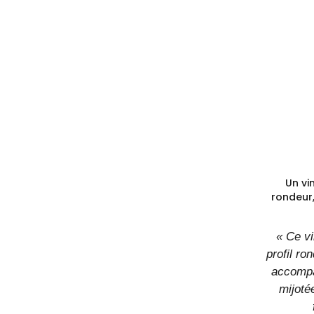
Un vi
rondeur,
« Ce vi
profil ro
accompa
mijoté