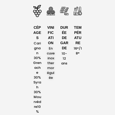
CÉP
VINI
DUR
TEM
AGE
FIC
ÉE
PÉR
S
ATI
DE
ATU
Cari
ON
GAR
RE
gna
En
DE
16°/1
n
cuve
8°
10-
30%
inox
12
Gren
ther
ans
ach
mor
e
égul
30%
ée
Syra
h
30%
Mou
rvèd
re10
%