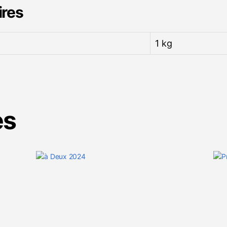
ires
1 kg
es