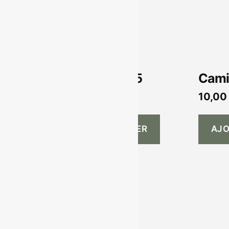
Parenthèse 2025
Cami
13,00
€
10,0
AJOUTER AU PANIER
AJO