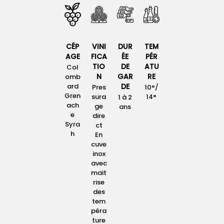
CÉP
VINI
DUR
TEM
AGE
FICA
ÉE
PÉR
TIO
DE
ATU
Col
N
GAR
RE
omb
ard
DE
Pres
10°/
Gren
sura
14°
1 à 2
ach
ge
ans
e
dire
Syra
ct
h
En
cuve
inox
avec
mait
rise
des
tem
péra
ture